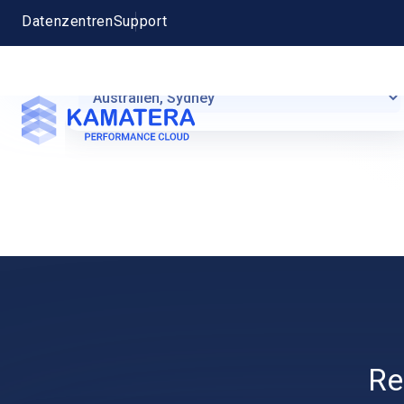
Ubuntu Server 22.04 (LTS) 64-bit
Re