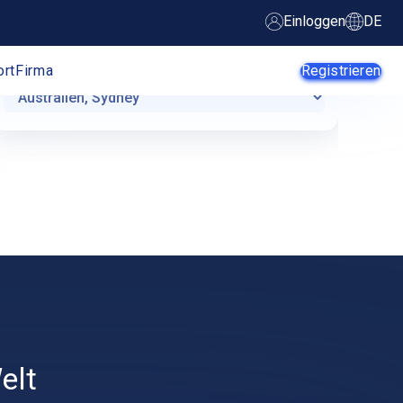
Ubuntu Server 22.04 (LTS) 64-bit
elt