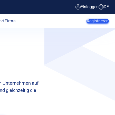
Einloggen
DE
ort
Firma
Registrieren
KI-Agenten
Startups
KMUs
Enterprise
ben Unternehmen auf
Web-Entwickler
E-Commerce
nd gleichzeitig die
App-Entwickler
SaaS-Anbieter
MSPs