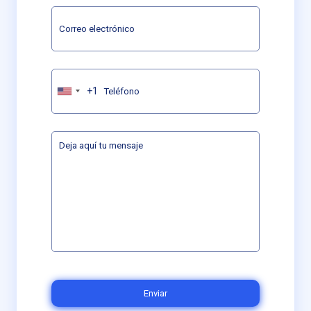
+1
United
States
+1
Enviar