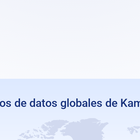
+ Agregar alm
+ Agregar complementos del siste
Por Mes
Por Hora
os de datos globales de Ka