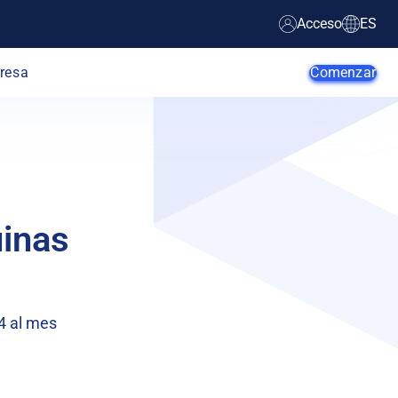
Acceso
ES
resa
Comenzar
Agentes de IA
Startups
uinas
PYME
Empresa
Desarrolladores
Comercio
Web
electrónico
4 al mes
Programador
Proveedores
de Apps
SaaS