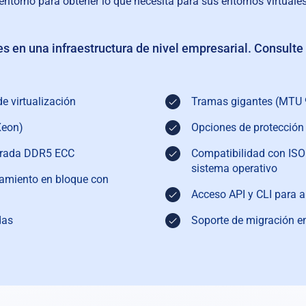
u entorno para obtener lo que necesita para sus entornos virtua
es en una infraestructura de nivel empresarial. Consult
e virtualización
Tramas gigantes (MTU 9
Xeon)
Opciones de protección 
trada DDR5 ECC
Compatibilidad con ISO 
sistema operativo
miento en bloque con
Acceso API y CLI para 
das
Soporte de migración en