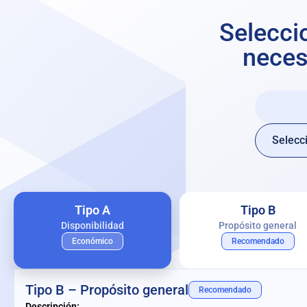
Seleccio
neces
Tipo A
Tipo B
Disponibilidad
Propósito general
Económico
Recomendado
Tipo B – Propósito general
Recomendado
Descripción: