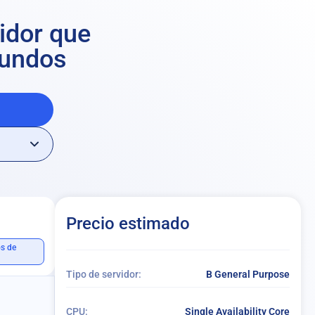
vidor que
gundos
Precio estimado
os de
Tipo de servidor:
B General Purpose
CPU:
Single Availability Core