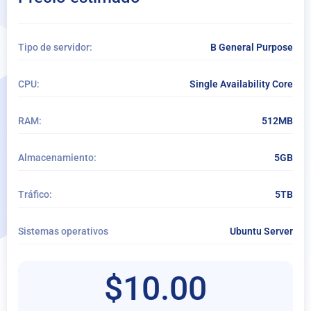
+ Agregar almacenamiento
Complementos del sistema operativo
Tipo de servidor:
B General Purpose
+ Agregar complementos del sistema operativo
CPU:
Single Availability Core
Por Mes
RAM:
512MB
Por Hora
Servicio gestionado
Almacenamiento:
5GB
Copia de seguridad diaria extendida
Tráfico:
5TB
Sistemas operativos
Ubuntu Server
$10.00