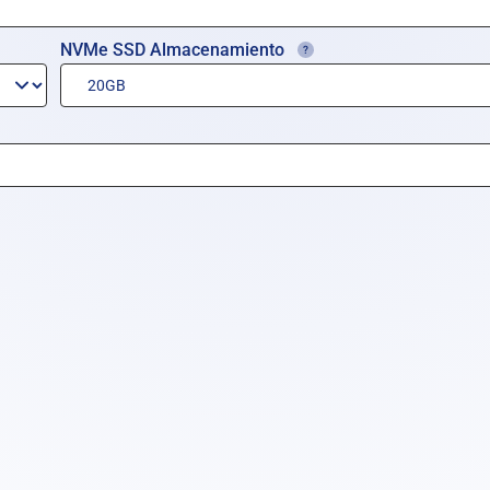
NVMe SSD Almacenamiento
+ Agregar alm
+ Agregar complementos del siste
Por Mes