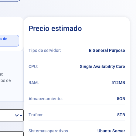
Precio estimado
os de
Tipo de servidor:
B General Purpose
CPU:
Single Availability Core
mo
tos de
RAM:
512MB
Almacenamiento:
5GB
Tráfico:
5TB
Sistemas operativos
Ubuntu Server