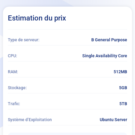
Stockage sur disque supplémentaire:
Estimation du prix
+ Ajouter du stockage
Extensions du Système d’Exploitation
Type de serveur:
B General Purpose
+ Ajouter des modules complémentaires au système d’exploitation
CPU:
Single Availability Core
Par mois
RAM:
512MB
Par heure
Service géré
Stockage:
5GB
Sauvegarde quotidienne étendue
Trafic:
5TB
Système d’Exploitation
Ubuntu Server