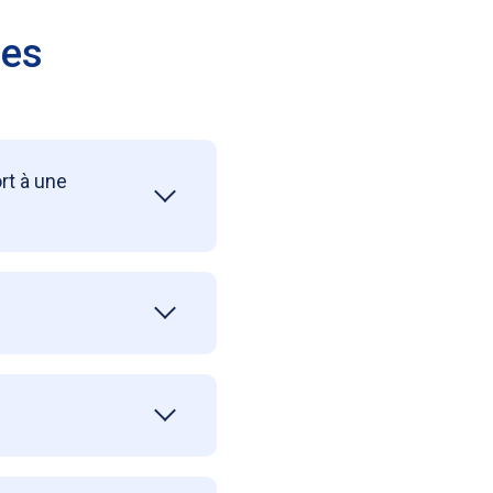
ées
rt à une