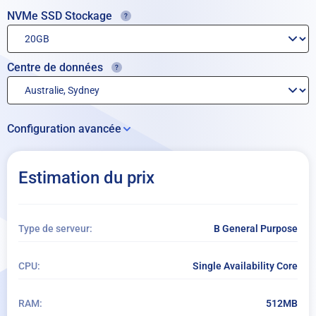
NVMe SSD Stockage
Centre de données
Configuration avancée
Stockage sur disque supplémentaire:
Estimation du prix
+ Ajouter du stockage
Extensions du Système d’Exploitation
Type de serveur:
B General Purpose
+ Ajouter des modules complémentaires au système d’exploitation
CPU:
Single Availability Core
Par mois
RAM:
512MB
Par heure