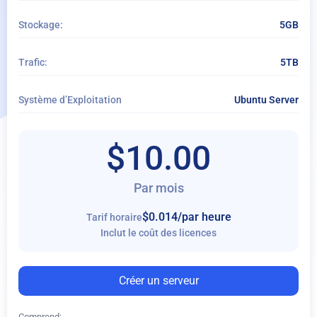
Service géré
Stockage:
5GB
Sauvegarde quotidienne étendue
Trafic:
5TB
Système d’Exploitation
Ubuntu Server
$10.00
Par mois
$0.014
/par heure
Tarif horaire
Inclut le coût des licences
Créer un serveur
Comprend: