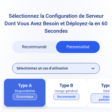
Sélectionnez la Configuration de Serveur
Dont Vous
Avez Besoin et Déployez-la en 60
Secondes
Recommandé
Personnalisé
Type A
Type B
Type
Disponibilité
Usage général
Dédi
Économique
Recommandé
Haute
performa