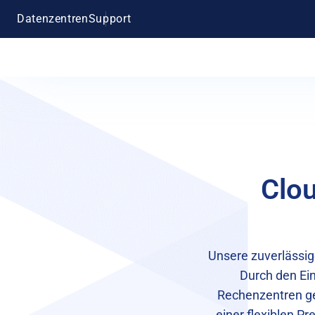
Datenzentren
Support
Clo
Unsere zuverlässi
Durch den Ei
Rechenzentren gew
einer flexiblen Pr