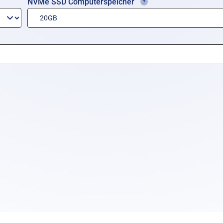
NVMe SSD Computerspeicher
+ Speiche
+ Betriebssystem-Add-On
Pro Monat
Pro Stunde