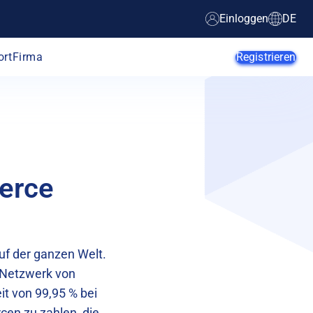
Einloggen
DE
ort
Firma
Registrieren
KI-Agenten
Startups
erce
KMUs
Enterprise
Web-Entwickler
E-Commerce
f der ganzen Welt.
App-Entwickler
SaaS-Anbieter
 Netzwerk von
it von 99,95 % bei
MSPs
rcen zu zahlen, die