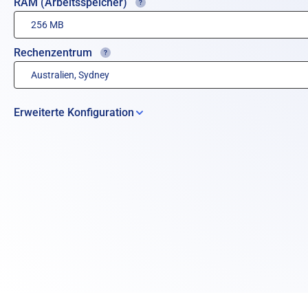
RAM (Arbeitsspeicher)
Rechenzentrum
Erweiterte Konfiguration
Zusätzlicher Festplattenspeicher:
Betriebssystem-Add-Ons
Verwalteter Service
Erweitertes tägliches Backup