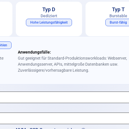
Typ D
Typ T
Dediziert
Burstable
Hohe Leistungsfähigkeit
Burst-fähig
hlen
Anwendungsfälle:
te
Gut geeignet für Standard-Produktionsworkloads: Webserver,
Anwendungsserver, APIs, mittelgroße Datenbanken usw.
n
Zuverlässigere/vorhersagbare Leistung.