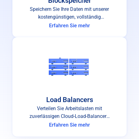
Blockspeicher
Speichern Sie Ihre Daten mit unserer
kostengünstigen, vollständig
skalierbaren Cloud-
Erfahren Sie mehr
Blockspeicherlösung.
Load Balancers
Verteilen Sie Arbeitslasten mit
zuverlässigen Cloud-Load-Balancern
gleichmäßig auf die Server.
Erfahren Sie mehr