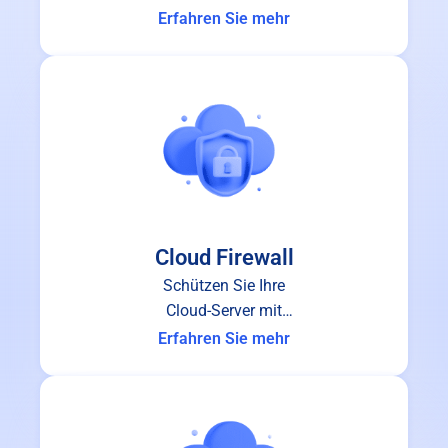
performance and stability you can
Erfahren Sie mehr
depend on.
Cloud Firewall
Schützen Sie Ihre
Cloud-Server mit
branchenführendem
Erfahren Sie mehr
Cloud-Firewall-Schutz.