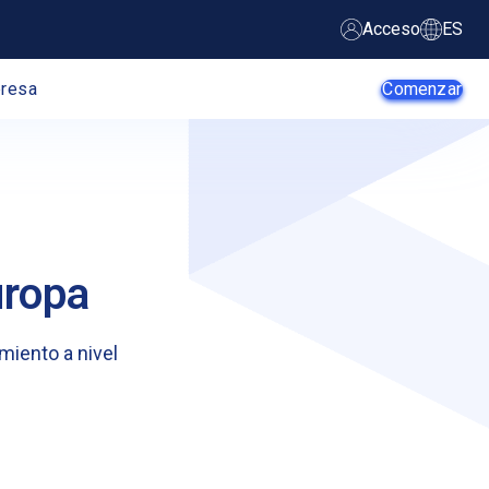
Acceso
ES
resa
Comenzar
Agentes de IA
Startups
uropa
PYME
Empresa
miento a nivel
Desarrolladores
Comercio
Web
electrónico
Programador de
Proveedores
Apps
SaaS