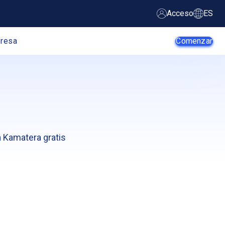
Acceso
ES
resa
Comenzar
Agentes de IA
Startups
a Kamatera gratis
PYME
Empresa
Desarrolladores
Comercio
Web
electrónico
Programador de
Proveedores
Apps
SaaS