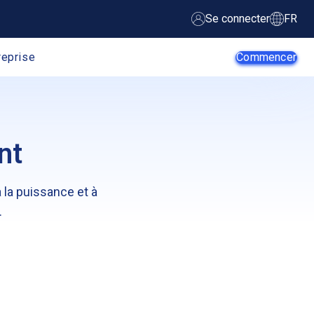
Se connecter
FR
reprise
Commencer
nt
Agents d’IA
Startups
 à la puissance et à
PME
Entreprises
.
Développeurs
E-commerce
Web
Développeurs
Fournisseurs
d’Applications
de SaaS