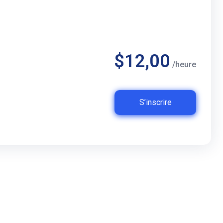
$12,00
/heure
S’inscrire