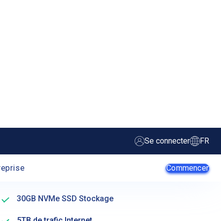
Santa Clara Premium
$12
/mois
Créer un serveur
2 Availability Cores
A – Disponibilité
2 GB RAM (Mémoire)
30GB NVMe SSD Stockage
5TB de trafic Internet