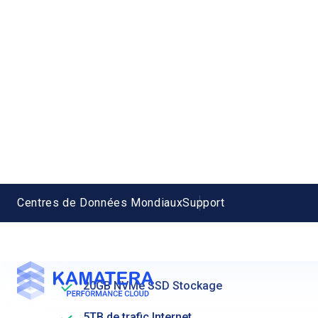
Santa Clara Basique
$4
/mois
Créer un serveur
Single Availability Core
A – Disponibilité
1 GB RAM (Mémoire)
20GB NVMe SSD Stockage
5TB de trafic Internet