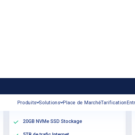
VPS à Santa Clara Plus
$6
/mois
Créer un serveur
Single Availability Core
A – Disponibilité
2 GB RAM (Mémoire)
20GB NVMe SSD Stockage
5TB de trafic Internet