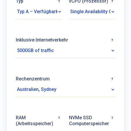
Typ
vCPU (Prozessor)
?
?
Inklusive Internetverkehr
?
Rechenzentrum
?
RAM
NVMe SSD
?
?
(Arbeitsspeicher)
Computerspeicher