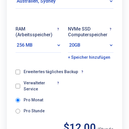
RAM
NVMe SSD
?
?
(Arbeitsspeicher)
Computerspeicher
+ Speicher hinzufügen
Erweitertes tägliches Backup
?
Verwalteter
?
Service
Pro Monat
Pro Stunde
$12,00