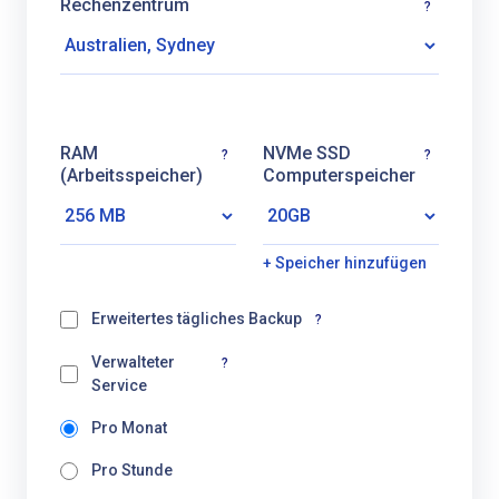
Rechenzentrum
?
RAM
NVMe SSD
?
?
(Arbeitsspeicher)
Computerspeicher
+ Speicher hinzufügen
Erweitertes tägliches Backup
?
Verwalteter
?
Service
Pro Monat
Pro Stunde