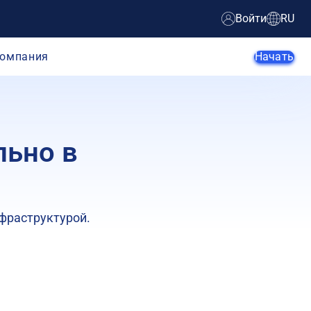
Войти
RU
омпания
Начать
льно в
Агенты ИИ
Стартапы
Малый и
Крупные
средний
предприятие
нфраструктурой.
бизнес
Веб-
Электронная
разработчики
коммерция
Разработчики
SaaS-