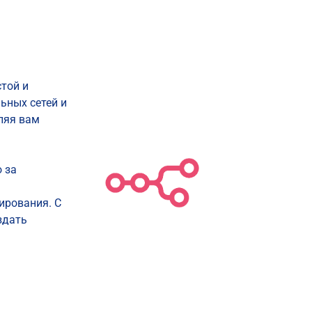
приложений
провайдеры
MSP
той и
ьных сетей и
ляя вам
 за
ирования. С
здать