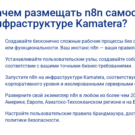
ачем размещать n8n самос
нфраструктуре Kamatera?
Создавайте бесконечно сложные рабочие процессы без о
или функциональности. Ваш инстанс n8n — ваши правил
Устанавливайте пользовательские узлы, создавайте соб
соответствии с вашими точными бизнес-требованиями.
Запустите n8n на инфраструктуре Kamatera, соответству
корпоративного уровня и изолированными серверными 
Разверните свой экземпляр n8n в любом из более чем 2
Америке, Европе, Азиатско-Тихоокеанском регионе и на
Настройте пользовательские правила брандмауэра, дост
политики безопасности.