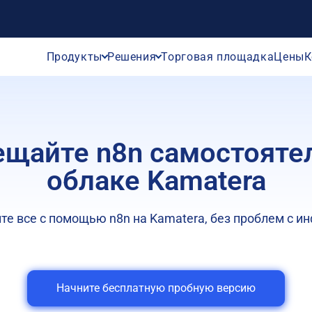
Продукты
Решения
Торговая площадка
Цены
К
щайте n8n самостояте
облаке Kamatera
е все с помощью n8n на Kamatera, без проблем с и
Начните бесплатную пробную версию