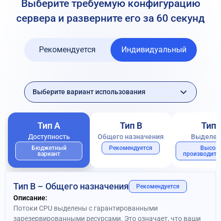
Выберите требуемую конфигурацию
сервера
и разверните его за 60 секунд
Рекомендуется
Индивидуальный
Тип A
Тип B
Тип 
Доступность
Общего назначения
Выделе
Бюджетный
Рекомендуется
Высок
вариант
производите
Тип B – Общего назначения
Рекомендуется
Описание:
Потоки CPU выделены с гарантированными
зарезервированными ресурсами. Это означает, что ваши