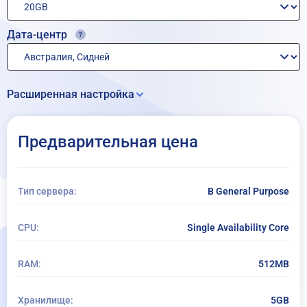
Дата-центр
Расширенная настройка
Дополнительное дисковое хранилище:
Предварительная цена
+ Добавить хранилище
Дополнения к операционной системе (аддоны)
Тип сервера:
B General Purpose
+ Добавить дополнения (aддоны) к ОС
CPU:
Single Availability Core
за месяц
RAM:
512MB
за час
Управляемый сервис
Хранилище:
5GB
Расширенное ежедневное резервное