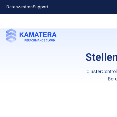
Datenzentren
Support
Stelle
ClusterControl
Bere