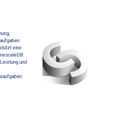
MSPs
hung,
saufgaben
tützt eine
imescaleDB.
 Leistung und
gsaufgaben.