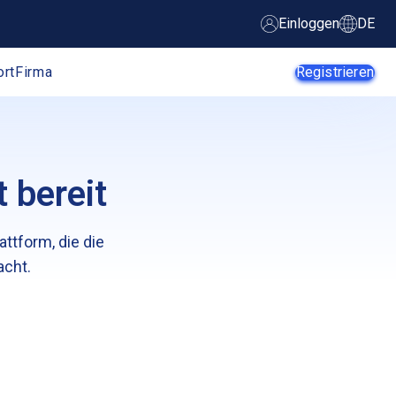
Einloggen
DE
ort
Firma
Registrieren
 bereit
KI-Agenten
Startups
ttform, die die
KMUs
Enterprise
acht.
Web-
E-Commerce
Entwickler
App-Entwickler
SaaS-Anbieter