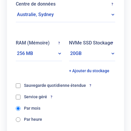
Centre de données
?
RAM (Mémoire)
NVMe SSD Stockage
?
?
+ Ajouter du stockage
Sauvegarde quotidienne étendue
?
Service géré
?
Par mois
Par heure