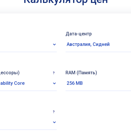
Дата-центр
цессоры)
RAM (Память)
?
?