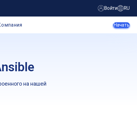
Войти
RU
Компания
Начать
nsible
Агенты ИИ
Стартапы
роенного на нашей
Малый и
Крупные
средний
предприятие
бизнес
Веб-
Электронная
разработчики
коммерция
Разработчики
SaaS-