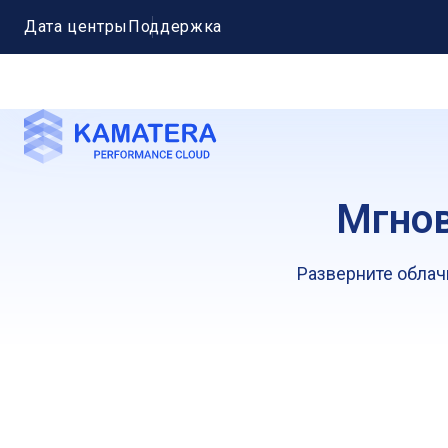
Дата центры
Поддержка
Мгнов
Разверните облач