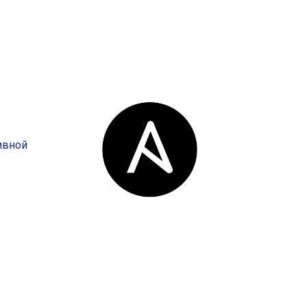
приложений
провайдеры
MSP
ивной