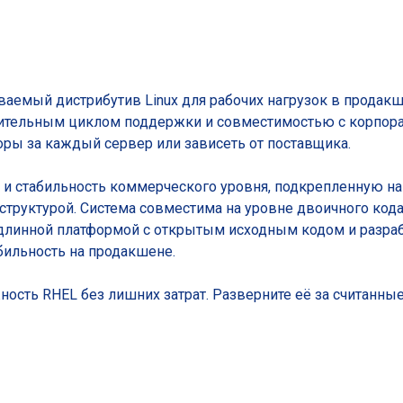
аемый дистрибутив Linux для рабочих нагрузок в продакш
ительным циклом поддержки и совместимостью с корпор
оры за каждый сервер или зависеть от поставщика.
у и стабильность коммерческого уровня, подкрепленную н
руктурой. Система совместима на уровне двоичного кода 
 подлинной платформой с открытым исходным кодом и разра
бильность на продакшене.
ность RHEL без лишних затрат. Разверните её за считанны