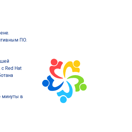
приложений
провайдеры
MSP
ене.
ативным ПО.
ашей
с Red Hat
ботана
е минуты в