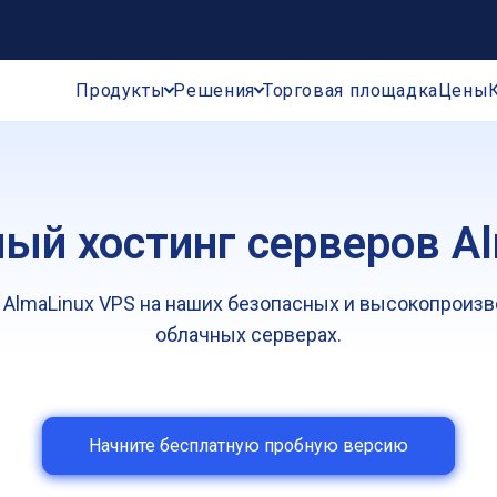
Продукты
Решения
Торговая площадка
Цены
ый хостинг серверов Al
 AlmaLinux VPS на наших безопасных и высокопроиз
облачных серверах.
Начните бесплатную пробную версию