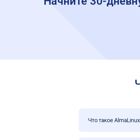
Начните 30-дневн
Что такое AlmaLinux