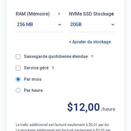
RAM (Mémoire)
NVMe SSD Stockage
?
?
+ Ajouter du stockage
Sauvegarde quotidienne étendue
?
Service géré
?
Par mois
Par heure
$12,00
/heure
Le trafic additionnel est facturé seulement à $0,01 par Go
Le stockage additionnel est facturé seulement à $0,05 par