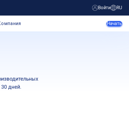
Войти
RU
Компания
Начать
Агенты ИИ
Стартапы
роизводительных
Малый и
Крупные
 30 дней.
средний
предприятие
бизнес
Веб-
Электронная
разработчики
коммерция
Разработчики
SaaS-