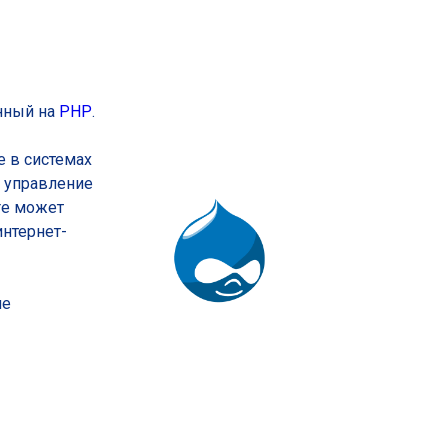
приложений
провайдеры
MSP
нный на
PHP
.
е в системах
, управление
re может
интернет-
ие