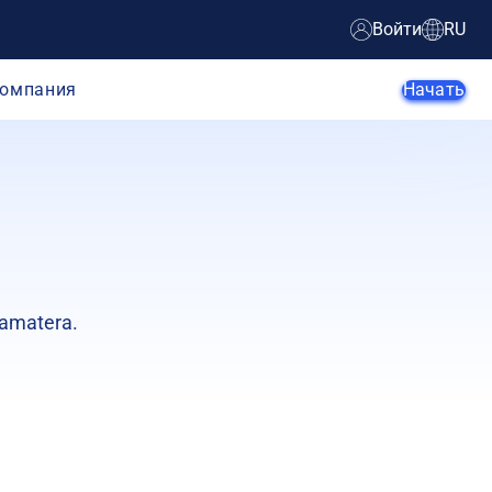
Войти
RU
омпания
Начать
Агенты ИИ
Стартапы
Малый и
Крупные
amatera.
средний
предприятие
бизнес
Веб-
Электронная
разработчики
коммерция
Разработчики
SaaS-