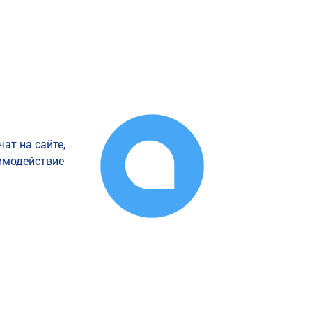
приложений
провайдеры
MSP
ат на сайте,
аимодействие