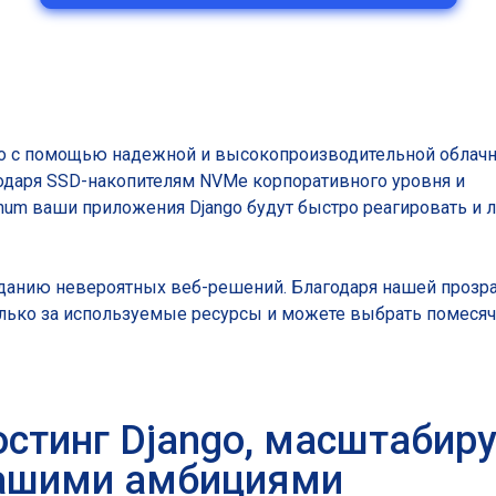
go с помощью надежной и высокопроизводительной облачн
одаря SSD-накопителям NVMe корпоративного уровня и
num ваши приложения Django будут быстро реагировать и л
созданию невероятных веб-решений. Благодаря нашей прозр
олько за используемые ресурсы и можете выбрать помеся
остинг Django, масштабир
ашими амбициями