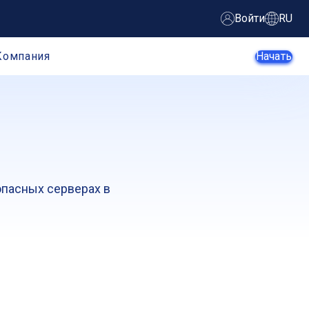
Войти
RU
Компания
Начать
Агенты ИИ
Стартапы
опасных серверах в
Малый и
Крупные
средний
предприятие
бизнес
Веб-
Электронная
разработчики
коммерция
Разработчики
SaaS-