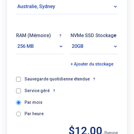
RAM (Mémoire)
NVMe SSD Stockage
?
?
+ Ajouter du stockage
Sauvegarde quotidienne étendue
?
Service géré
?
Par mois
Par heure
$12,00
/heure