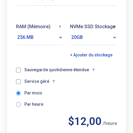
RAM (Mémoire)
NVMe SSD Stockage
?
?
+ Ajouter du stockage
Sauvegarde quotidienne étendue
?
Service géré
?
Par mois
Par heure
$12,00
/heure