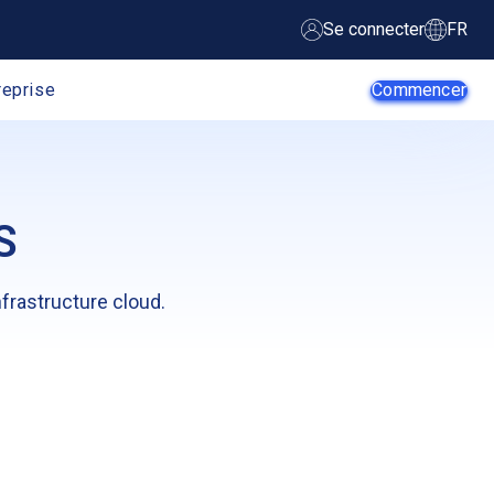
Se connecter
FR
reprise
Commencer
S
Agents d’IA
Startups
frastructure cloud.
PME
Entreprises
Développeurs
E-commerce
Web
Développeurs
Fournisseurs
d’Applications
de SaaS