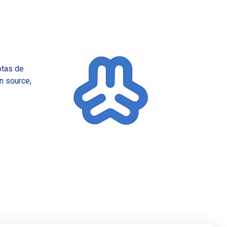
MSPs
otas de
n source,