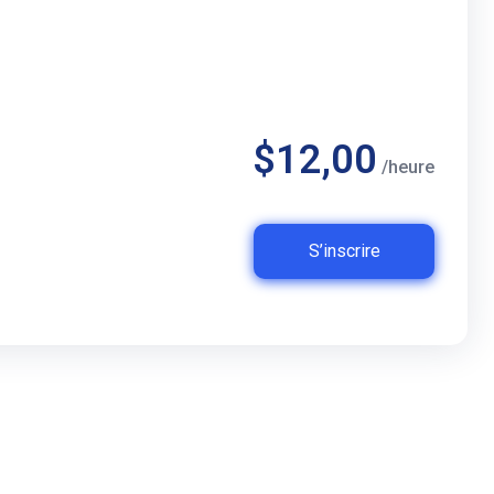
$12,00
/heure
S’inscrire