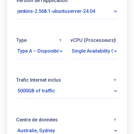
Version de l’Application
Type
vCPU (Processeurs)
?
?
Trafic Internet inclus
?
Centre de données
?