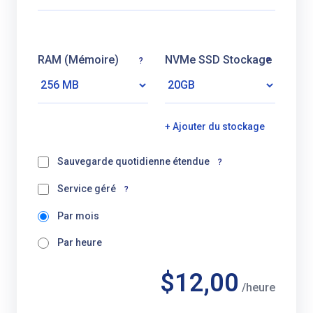
RAM (Mémoire)
NVMe SSD Stockage
?
?
+ Ajouter du stockage
Sauvegarde quotidienne étendue
?
Service géré
?
Par mois
Par heure
$12,00
/heure