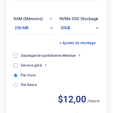
RAM (Mémoire)
NVMe SSD Stockage
?
?
+ Ajouter du stockage
Sauvegarde quotidienne étendue
?
Service géré
?
Par mois
Par heure
$12,00
/heure