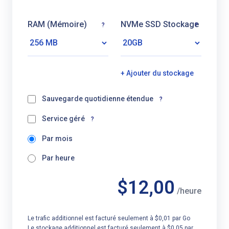
RAM (Mémoire)
NVMe SSD Stockage
?
?
+ Ajouter du stockage
Sauvegarde quotidienne étendue
?
Service géré
?
Par mois
Par heure
$12,00
/heure
Le trafic additionnel est facturé seulement à $0,01 par Go
Le stockage additionnel est facturé seulement à $0,05 par