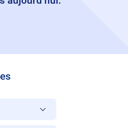
s aujourd’hui.
ées