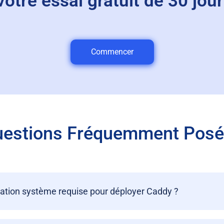
re essai gratuit de 30 jour
Commencer
estions Fréquemment Pos
uration système requise pour déployer Caddy ?