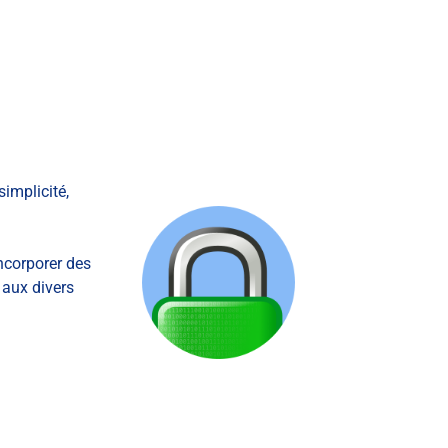
MSPs
implicité,
ncorporer des
 aux divers