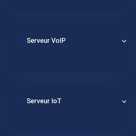
serveur de sauvegarde distant professionnel.
Ajustez la disponibilité requise de vos données,
réduisez les coûts à long terme et assurez l’intégrité
continue des données.
Serveur VoIP
Établissez des capacités PBX au niveau de
l’entreprise sur la base d’un serveur hébergé
spécialisé, conçu pour prendre en charge la
redondance, le regroupement et les services de
téléphonie avancés.
Serveur IoT
Assurez une disponibilité constante du serveur pour
prendre en charge votre réseau distribué de
dispositifs IoT. Mettez en œuvre la collecte de
données, les déclencheurs d’action et les outils de