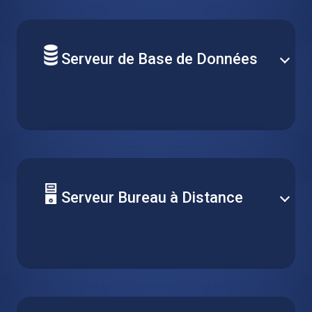
virtuelles, tout en maintenant des configurations
cohérentes sur plusieurs projets.
Serveur de Base de Données
Déployez votre base de données sur une machine
virtuelle hébergée fiable. Prenez en charge n’importe
quel type de serveur et optimisez facilement les
performances pour le fonctionnement quotidien et
les pics de demande.
Serveur Bureau à Distance
Centralisez la gestion des logiciels en l’installant sur
une seule machine virtuelle, et rendez-le accessible à
plusieurs clients via le bureau à distance sans
exécuter plusieurs installations.