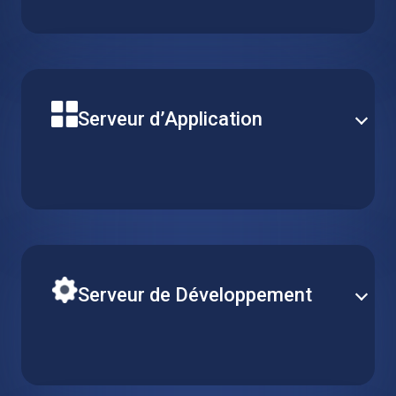
web sur un serveur web hébergé. Configurez le CPU,
la RAM et le stockage local selon vos besoins
spécifiques et votre budget.
Serveur d’Application
Construisez votre prochaine application sur une
puissante machine virtuelle avec une disponibilité
fiable et des performances optimales. Choisissez le
type de serveur parfait pour répondre à vos besoins.
Serveur de Développement
Ajustez facilement les ressources de R&D en
fonction des besoins de votre équipe. Créez,
reproduisez ou supprimez simplement des machines